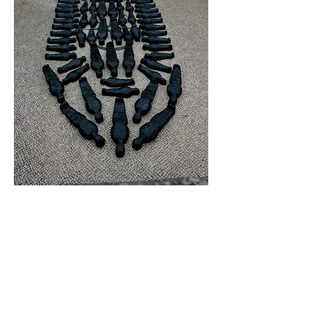
Navio
2015
poliuretano, gesso, tecido, tinta
Instalação composta por 70 elementos
dimensões variáveis
Exposição Inside/Outside. Palácio do
Marquês de Pombal, Oeiras
destruído