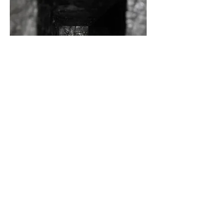
doce distância V; parafina, pavio / paraffin,
candle-wick;
100 x 50 x 26 cm, 2018.